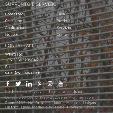
SUPPORTO E SERVIZIO
Contattaci
Casa
Chi siamo
Prodotti
Applicazione
Servizio
Notizie
Contattaci
CONTATTACI
Whatsapp
+86-13383289846
E-mail
sales@wnmesh.com
Politica sulla privacy
Termini e condizioni
Diritto d'autore © 1996-
2026
sales@wnmesh.com
Room 1703, No. Building, Haiyue Mansion, Haigang
District, Qinhuangdao city, Hebei Province, China.