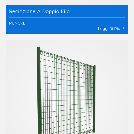
Recinzione A Doppio Filo
MENGKE
Leggi Di Più