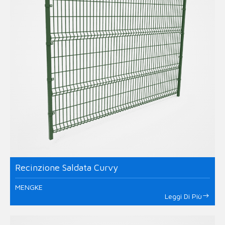
Recinzione Saldata Curvy
MENGKE
Leggi Di Più