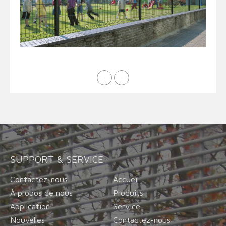
Torsion inverse double brin
Matériel
Fil barbelé avec la barrière de maillon de chaîne
SUPPORT & SERVICE
Contactez-nous
Accueil
À propos de nous
Produits
Application
Service
Galvanisé
Nouvelles
Contactez-nous